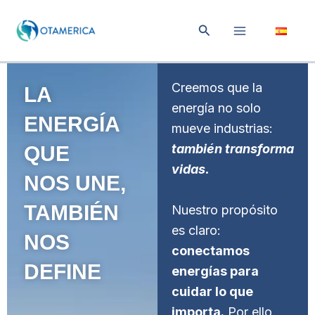
Ir
al
Buscar
contenido
Creemos que la
LA
energía no solo
ENERGÍA
mueve industrias:
también transforma
QUE
vidas.
NOS UNE,
TAMBIÉN
Nuestro propósito
es claro:
NOS
conectamos
DEFINE
energías para
cuidar lo que
importa.
Por ello,