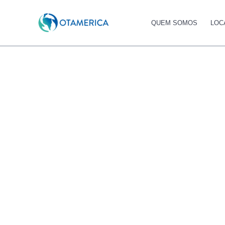
Ir
para
QUEM SOMOS
LOC
o
conteúdo